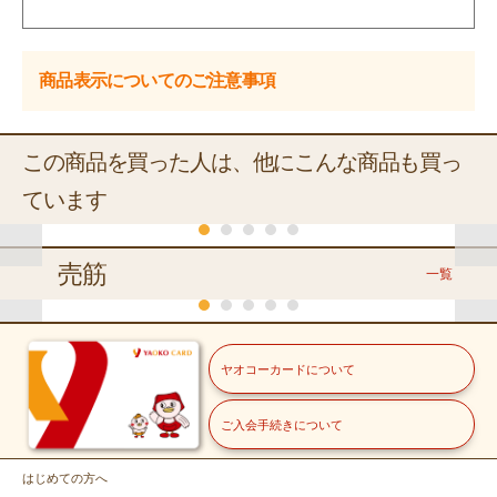
商品表示についてのご注意事項
この商品を買った人は、他にこんな商品も買っ
ています
売筋
一覧
くらし
くらし
常温
常温
常温
冷蔵
常温
常温
創味食品
シマヤ
笛木醤油
花畑牧場
ヤオコーカードについて
シャンタ
こんぶ
春夏秋冬
生モッツ
麹と
ヤマキ
ヤマキ
ン粉末タ
だしの素
だしの素
だしの素
だしの素大徳
ァレラ
でつ
冷蔵
常温
イプ
ミニタイ
から
ご入会手続きについて
常温
５０ｇ
８ｇ×７
１Ｌ
１００ｇ
１２
ＹＡＯＫＯ
伊藤園
冷蔵
プ
の素
那須牛乳
健康ミネ
４ｇ×５１
３７５ｇ×２
冷蔵
福島県産・岩手県産
ニュージーランド産
178
238
178
898
ラルむぎ
548
298
本体価格
本体価格
円
円
本体価格
本体価格
円
本体価格
円
円
本体価格
本体
はじめての方へ
きゅうり【バ
サンゴールドキ
ヤオコー
茶
込192.24円）
（税込257.04円）
（税込192.24円）
（税込969.84円）
（税込591.84円）
（税込321.84円）
（税込300