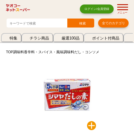
ログイン/会員登録
メニュー
全てのカテゴリ
特集
チラシ商品
厳選100品
ポイント付商品
TOP
調味料
香辛料・スパイス・風味調味料
だし・コンソメ