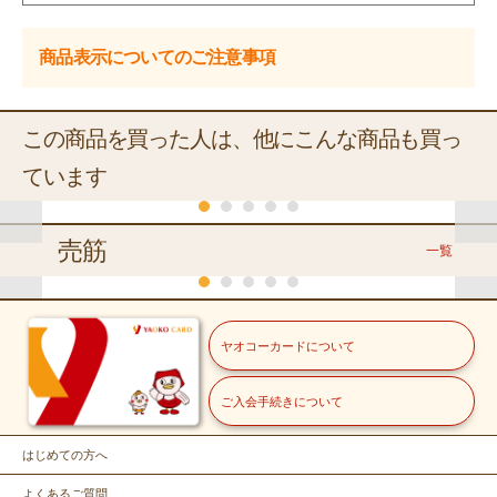
商品表示についてのご注意事項
この商品を買った人は、他にこんな商品も買っ
ています
売筋
一覧
くらし
常温
常温
常温
常温
常温
常温
ミツカン
日清オイリオ
日清オイリオ
ヤオコーカードについて
スターセレクト
おすしの
キユーピー
日清オイリオ
日清 ドレ
日清 マヨ
焙煎ごまド
酢酸菌ＧＫ－
素まろや
ダイエットき
ッシングダ
ドレ
冷蔵
常温
レッシング
１ドレッシン
か昆布風
ざみたまねぎ
イエット
ご入会手続きについて
常温
７５ｇ
ＹＡＯＫＯ
伊藤園
冷蔵
グ まろやか
味
１８５ｍｌ
３１５ｇ
うまくち和
３００ｍｌ
那須牛乳
健康ミネ
２１０ｍｌ
１８５ｍｌ
ごま
風
冷蔵
福島県産・岩手県産
ニュージーランド産
ラルむぎ
はじめての方へ
きゅうり【バ
サンゴールドキ
ヤオコー
茶
218
298
348
138
218
298
ラ】
ウイフルーツ
本体価格
本体価格
円
円
本体価格
本体価格
円
本体価格
円
円
本体価格
こだわり白たまご ※
１０００ｍ
６５０ｍｌ
よくあるご質問