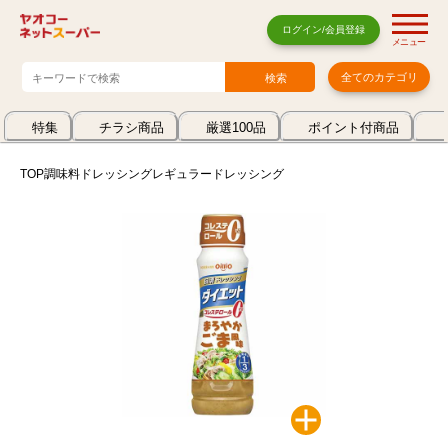
ログイン/会員登録
メニュー
全てのカテゴリ
特集
チラシ商品
厳選100品
ポイント付商品
TOP
調味料
ドレッシング
レギュラードレッシング