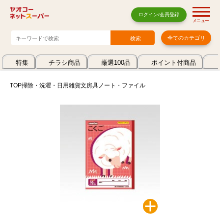
ログイン/会員登録
メニュー
全てのカテゴリ
特集
チラシ商品
厳選100品
ポイント付商品
TOP
掃除・洗濯・日用雑貨
文房具
ノート・ファイル