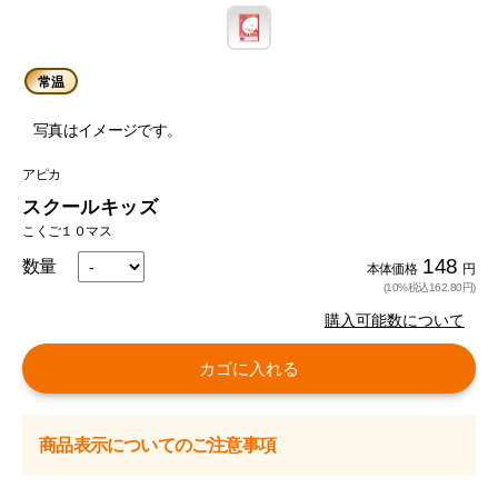
常温
写真はイメージです。
アピカ
スクールキッズ
こくご１０マス
148
数量
本体価格
円
(10%税込162.80円)
購入可能数について
カゴに入れる
商品表示についてのご注意事項