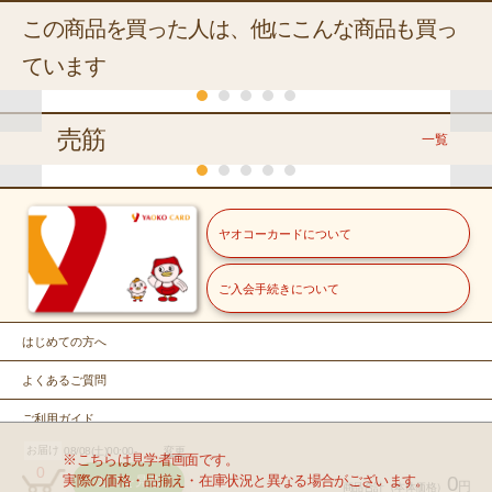
この商品を買った人は、他にこんな商品も買っ
ています
売筋
一覧
くらし
くらし
常温
常温
常温
常温
常温
ヤオコーカードについて
アピカ
アピカ
アピカ
アピカ
アピカ
スクールキッ
スクールキッ
スクールキッ
スクールキッ
スクールキッ
ス
冷蔵
常温
ズ
ズ
ズ
ズ
ズ
ズ
ご入会手続きについて
常温
ＹＡＯＫＯ
伊藤園
冷蔵
那須牛乳
健康ミネ
さんすう１７マス
連絡帳１４行
漢字ドリル９１字
こくご１５マス
こくご１２マス
連
冷蔵
福島県産・岩手県産
ニュージーランド産
148
148
148
ラルむぎ
148
148
本体価格
円
本体価格
円
本体価格
円
本体価格
円
本体価格
円
本
はじめての方へ
きゅうり【バ
サンゴールドキ
ヤオコー
茶
0%税込162.80円）
（10%税込162.80円）
（10%税込162.80円）
（10%税込162.80円）
（10%税込162.80円）
（10%
ラ】
ウイフルーツ
こだわり白たまご ※
１０００ｍ
６５０ｍｌ
よくあるご質問
【バラ】
ｌ
店舗により産地が異な
カゴに入れ
カゴに入れ
カゴに入れ
カゴに入れ
カゴに入れ
１本
１コ
ります
ご利用ガイド
１０個入
る
る
る
る
る
199
79
78
158
本体価格
本体価格
円
円
本体価格
本体価格
円
円
お届け
08/08(土)00:00-
変更
お問い合せ
※こちらは見学者画面です。
込214.92円）
（税込85.32円）
（税込84.24円）
（税込170.64円
0
298
実際の価格・品揃え・在庫状況と異なる場合がございます。
0
カゴを見る
本体価格
円
円
商品合計
（本体価格）