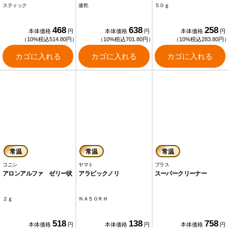
スティック
速乾
５０ｇ
468
638
258
本体価格
円
本体価格
円
本体価格
円
（10%税込514.80円）
（10%税込701.80円）
（10%税込283.80円
カゴに入れる
カゴに入れる
カゴに入れる
常温
常温
常温
コニシ
ヤマト
プラス
アロンアルファ ゼリー状
アラビックノリ
スーパークリーナー
２ｇ
ＮＡ５０ＲＨ
518
138
758
本体価格
円
本体価格
円
本体価格
円