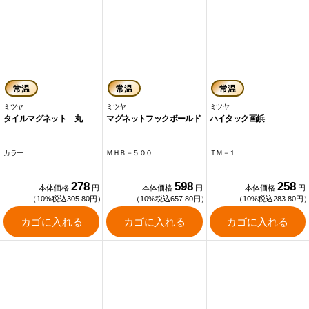
常温
常温
常温
ミツヤ
ミツヤ
ミツヤ
タイルマグネット 丸
マグネットフックボールド
ハイタック画鋲
カラー
ＭＨＢ－５００
ＴＭ－１
278
598
258
本体価格
円
本体価格
円
本体価格
円
（10%税込305.80円）
（10%税込657.80円）
（10%税込283.80円
カゴに入れる
カゴに入れる
カゴに入れる