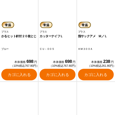
常温
常温
常温
プラス
プラス
プラス
かるヒット針付２０枚とじ
カッターナイフＬ
指サックアメ Ｍ／Ｌ
ブルー
ＣＵ－００５
ＫＭ３００Ａ
698
698
238
本体価格
円
本体価格
円
本体価格
円
（10%税込767.80円）
（10%税込767.80円）
（10%税込261.80円
カゴに入れる
カゴに入れる
カゴに入れる