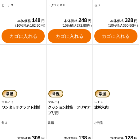
ビーナス
トク１００Ｈ
長３
148
248
328
本体価格
円
本体価格
円
本体価格
円
（10%税込162.80円）
（10%税込272.80円）
（10%税込360.80円
カゴに入れる
カゴに入れる
カゴに入れる
常温
常温
常温
マルアイ
マルアイ
レモン
ワンタッチクラフト封筒
クッション封筒 フリマア
速乾朱肉
プリ用
角２
書籍
小判型
308
138
128
本体価格
円
本体価格
円
本体価格
円