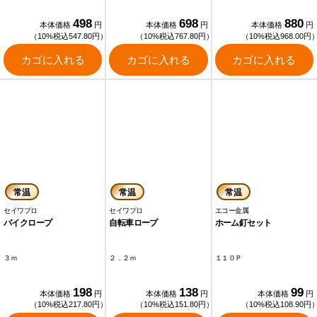
498
698
880
本体価格
円
本体価格
円
本体価格
円
（10%税込547.80円）
（10%税込767.80円）
（10%税込968.00円
カゴに入れる
カゴに入れる
カゴに入れる
常温
常温
常温
セイワプロ
セイワプロ
エコー金属
バイクロープ
自転車ロープ
ホーム釘セット
３ｍ
２．２ｍ
１１０Ｐ
198
138
99
本体価格
円
本体価格
円
本体価格
円
（10%税込217.80円）
（10%税込151.80円）
（10%税込108.90円