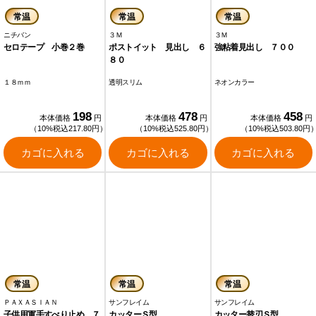
常温
常温
常温
ニチバン
３Ｍ
３Ｍ
セロテープ 小巻２巻
ポストイット 見出し ６
強粘着見出し ７００
８０
１８ｍｍ
透明スリム
ネオンカラー
198
478
458
本体価格
円
本体価格
円
本体価格
円
（10%税込217.80円）
（10%税込525.80円）
（10%税込503.80円
カゴに入れる
カゴに入れる
カゴに入れる
常温
常温
常温
ＰＡＸＡＳＩＡＮ
サンフレイム
サンフレイム
子供用軍手すべり止め ７
カッターＳ型
カッター替刃Ｓ型