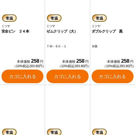
常温
常温
常温
ミツヤ
ミツヤ
ミツヤ
安全ピン ２４本
ゼムクリップ（大）
ダブルクリップ 黒
ＴＭ－６０－１
８個
258
258
258
本体価格
円
本体価格
円
本体価格
円
（10%税込283.80円）
（10%税込283.80円）
（10%税込283.80円
カゴに入れる
カゴに入れる
カゴに入れる
常温
常温
常温