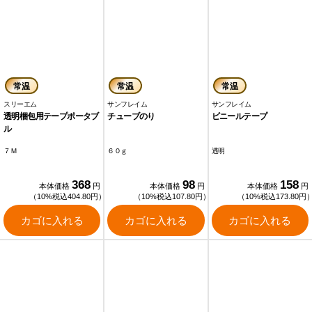
常温
常温
常温
スリーエム
サンフレイム
サンフレイム
透明梱包用テープポータブ
チューブのり
ビニールテープ
ル
７Ｍ
６０ｇ
透明
368
98
158
本体価格
円
本体価格
円
本体価格
円
（10%税込404.80円）
（10%税込107.80円）
（10%税込173.80円
カゴに入れる
カゴに入れる
カゴに入れる