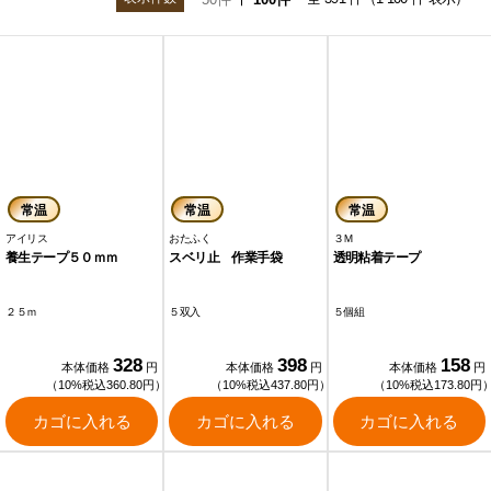
常温
常温
常温
アイリス
おたふく
３Ｍ
養生テープ５０ｍｍ
スベリ止 作業手袋
透明粘着テープ
２５ｍ
５双入
５個組
328
398
158
本体価格
円
本体価格
円
本体価格
円
（10%税込360.80円）
（10%税込437.80円）
（10%税込173.80円
カゴに入れる
カゴに入れる
カゴに入れる