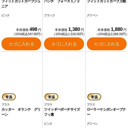
フィットカットカーブジュ
パンチ フォース１／２
フィットカットカーブ万能
ニア
ピンク
ブラック
グリーン
498
1,380
1,880
本体価格
円
本体価格
円
本体価格
円
（10%税込547.80円）
（10%税込1,518.00円）
（10%税込2,068.00円
カゴに入れる
カゴに入れる
カゴに入れる
常温
常温
常温
プラス
プラス
プラス
カッター オランテ グリ
ツイッギーポーチサイズ
ローラーケシポンオープナ
ーン
フッ素
ー
ピンク
グリーン