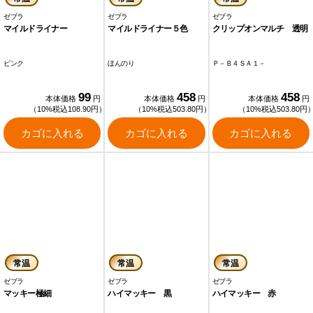
ゼブラ
ゼブラ
ゼブラ
マイルドライナー
マイルドライナー５色
クリップオンマルチ 透明
ピンク
ほんのり
Ｐ－Ｂ４ＳＡ１－
99
458
458
本体価格
円
本体価格
円
本体価格
円
（10%税込108.90円）
（10%税込503.80円）
（10%税込503.80円
カゴに入れる
カゴに入れる
カゴに入れる
常温
常温
常温
ゼブラ
ゼブラ
ゼブラ
マッキー極細
ハイマッキー 黒
ハイマッキー 赤