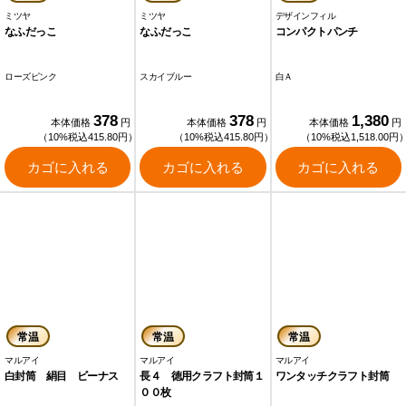
ミツヤ
ミツヤ
デザインフィル
なふだっこ
なふだっこ
コンパクトパンチ
ローズピンク
スカイブルー
白Ａ
378
378
1,380
本体価格
円
本体価格
円
本体価格
円
（10%税込415.80円）
（10%税込415.80円）
（10%税込1,518.00円
カゴに入れる
カゴに入れる
カゴに入れる
常温
常温
常温
マルアイ
マルアイ
マルアイ
白封筒 絹目 ビーナス
長４ 徳用クラフト封筒１
ワンタッチクラフト封筒
００枚