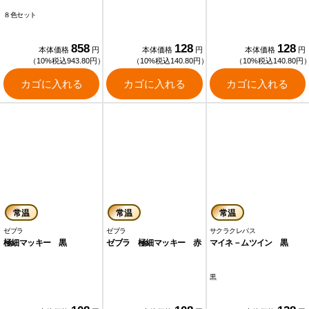
８色セット
858
128
128
本体価格
円
本体価格
円
本体価格
円
（10%税込943.80円）
（10%税込140.80円）
（10%税込140.80円
カゴに入れる
カゴに入れる
カゴに入れる
常温
常温
常温
ゼブラ
ゼブラ
サクラクレパス
極細マッキー 黒
ゼブラ 極細マッキー 赤
マイネ－ムツイン 黒
黒