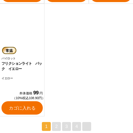
常温
パイロット
フリクションライト パッ
ク イエロー
イエロー
99
本体価格
円
（10%税込108.90円）
カゴに入れる
1
2
3
4
>