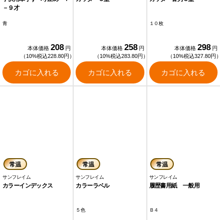
－９才
青
１０枚
208
258
298
本体価格
円
本体価格
円
本体価格
円
（10%税込228.80円）
（10%税込283.80円）
（10%税込327.80円
カゴに入れる
カゴに入れる
カゴに入れる
常温
常温
常温
サンフレイム
サンフレイム
サンフレイム
カラーインデックス
カラーラベル
履歴書用紙 一般用
５色
Ｂ４