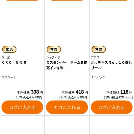
常温
常温
常温
呉工業
シャチハタ
プラス
ＣＲＣ ５‐５６
Ｘスタンパー ネーム９補
ホッチキスＮｏ．１０針セ
充インキ朱
リース
２２０ｍｌ
２コパック
398
418
118
本体価格
円
本体価格
円
本体価格
円
（10%税込437.80円）
（10%税込459.80円）
（10%税込129.80円
カゴに入れる
カゴに入れる
カゴに入れる