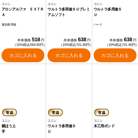
コニシ
コニシ
コニシ
アロンアルファ ＥＸＴＲ
ウルトラ多用途ＳＵプレミ
ウルトラ多用途Ｓ
Ａ
アムソフト
速効多用途
ハード
518
638
638
本体価格
円
本体価格
円
本体価格
円
（10%税込569.80円）
（10%税込701.80円）
（10%税込701.80円
カゴに入れる
カゴに入れる
カゴに入れる
常温
常温
常温
コニシ
コニシ
コニシ
裁ほう上
ウルトラ多用途Ｓ
木工用ボンド
手
Ｕ