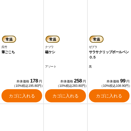
常温
常温
常温
呉竹
クツワ
ゼブラ
筆ごこち
磁ケシ
サラサクリップボールペン
０.５
アソート
黒
178
258
99
本体価格
円
本体価格
円
本体価格
円
（10%税込195.80円）
（10%税込283.80円）
（10%税込108.90円
カゴに入れる
カゴに入れる
カゴに入れる