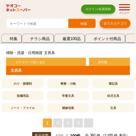
ログイン/会員登録
メニュー
全てのカテゴリ
特集
チラシ商品
厳選100品
ポイント付商品
掃除・洗濯・日用雑貨
文房具
カテゴリーで絞り込む
表示順
文房具
のり・接着剤
事務・小物
筆記具
祝儀用品
学童文具
幼児文具
ノート・ファイル
補修包装
文具
1
2
3
4
>
表示件数
全 391 件（1-100 件 表示）
50件
100件