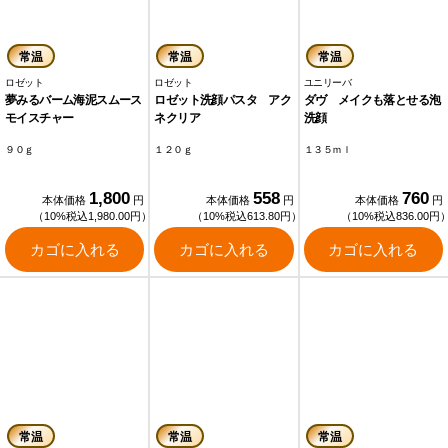
常温
常温
常温
ロゼット
ロゼット
ユニリーバ
夢みるバーム海泥スムース
ロゼット洗顔パスタ アク
ダヴ メイクも落とせる泡
モイスチャー
ネクリア
洗顔
９０ｇ
１２０ｇ
１３５ｍｌ
1,800
558
760
本体価格
円
本体価格
円
本体価格
円
（10%税込1,980.00円）
（10%税込613.80円）
（10%税込836.00円
カゴに入れる
カゴに入れる
カゴに入れる
常温
常温
常温