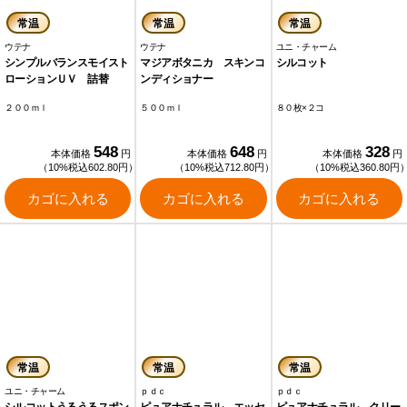
常温
常温
常温
ウテナ
ウテナ
ユニ・チャーム
シンプルバランスモイスト
マジアボタニカ スキンコ
シルコット
ローションＵＶ 詰替
ンディショナー
２００ｍｌ
５００ｍｌ
８０枚×２コ
548
648
328
本体価格
円
本体価格
円
本体価格
円
（10%税込602.80円）
（10%税込712.80円）
（10%税込360.80円
カゴに入れる
カゴに入れる
カゴに入れる
常温
常温
常温
ユニ・チャーム
ｐｄｃ
ｐｄｃ