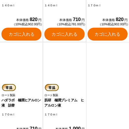
１４０ｍｌ
１４０ｍｌ
１７０ｍｌ
820
710
820
本体価格
円
本体価格
円
本体価格
円
（10%税込902.00円）
（10%税込781.00円）
（10%税込902.00円
カゴに入れる
カゴに入れる
カゴに入れる
常温
常温
ロート製薬
ロート製薬
ハダラボ 極潤ヒアルロン
肌研 極潤プレミアム ヒ
液 詰替
アルロン液
１７０ｍｌ
１７０ｍｌ
710
1,000