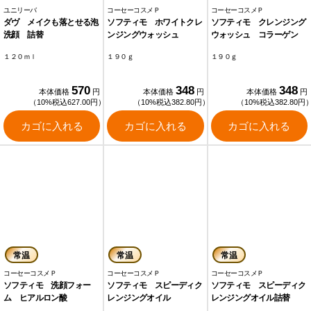
ユニリーバ
コーセーコスメＰ
コーセーコスメＰ
ダヴ メイクも落とせる泡
ソフティモ ホワイトクレ
ソフティモ クレンジング
洗顔 詰替
ンジングウォッシュ
ウォッシュ コラーゲン
１２０ｍｌ
１９０ｇ
１９０ｇ
570
348
348
本体価格
円
本体価格
円
本体価格
円
（10%税込627.00円）
（10%税込382.80円）
（10%税込382.80円
カゴに入れる
カゴに入れる
カゴに入れる
常温
常温
常温
コーセーコスメＰ
コーセーコスメＰ
コーセーコスメＰ
ソフティモ 洗顔フォー
ソフティモ スピーディク
ソフティモ スピーディク
ム ヒアルロン酸
レンジングオイル
レンジングオイル詰替