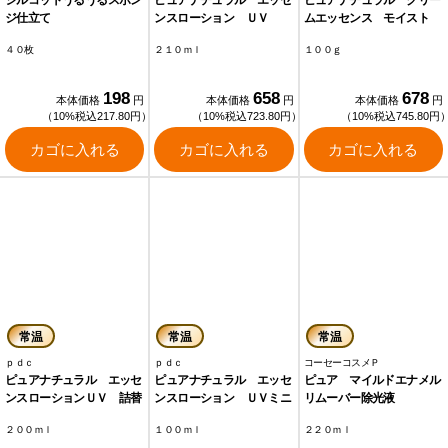
シルコットうるうるスポン
ピュアナチュラル エッセ
ピュアナチュラル クリー
ジ仕立て
ンスローション ＵＶ
ムエッセンス モイスト
４０枚
２１０ｍｌ
１００ｇ
198
658
678
本体価格
円
本体価格
円
本体価格
円
（10%税込217.80円）
（10%税込723.80円）
（10%税込745.80円
カゴに入れる
カゴに入れる
カゴに入れる
常温
常温
常温
ｐｄｃ
ｐｄｃ
コーセーコスメＰ
ピュアナチュラル エッセ
ピュアナチュラル エッセ
ピュア マイルドエナメル
ンスローションＵＶ 詰替
ンスローション ＵＶミニ
リムーバー除光液
２００ｍｌ
１００ｍｌ
２２０ｍｌ