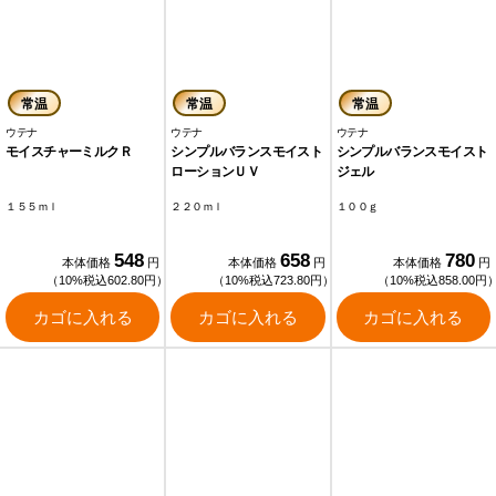
常温
常温
常温
ウテナ
ウテナ
ウテナ
モイスチャーミルクＲ
シンプルバランスモイスト
シンプルバランスモイスト
ローションＵＶ
ジェル
１５５ｍｌ
２２０ｍｌ
１００ｇ
548
658
780
本体価格
円
本体価格
円
本体価格
円
（10%税込602.80円）
（10%税込723.80円）
（10%税込858.00円
カゴに入れる
カゴに入れる
カゴに入れる