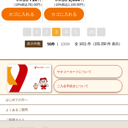
本体価格
円
本体価格
円
（10%税込781.00円）
（10%税込1,100.00円）
カゴに入れる
カゴに入れる
<
1
2
3
4
5
29
>
表示件数
全 1411 件（101-150 件 表示）
50件
100件
ヤオコーカードについて
ご入会手続きについて
はじめての方へ
よくあるご質問
ご利用ガイド
お届け