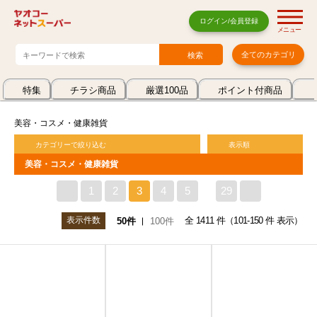
ログイン/会員登録
メニュー
全てのカテゴリ
特集
チラシ商品
厳選100品
ポイント付商品
美容・コスメ・健康雑貨
カテゴリーで絞り込む
表示順
美容・コスメ・健康雑貨
<
1
2
3
4
5
29
>
表示件数
全 1411 件（101-150 件 表示）
50件
100件