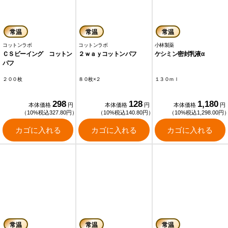
常温
常温
常温
コットンラボ
コットンラボ
小林製薬
ＣＳビーイング コットン
２ｗａｙコットンパフ
ケシミン密封乳液α
パフ
２００枚
８０枚×２
１３０ｍｌ
298
128
1,180
本体価格
円
本体価格
円
本体価格
円
（10%税込327.80円）
（10%税込140.80円）
（10%税込1,298.00円
カゴに入れる
カゴに入れる
カゴに入れる
常温
常温
常温