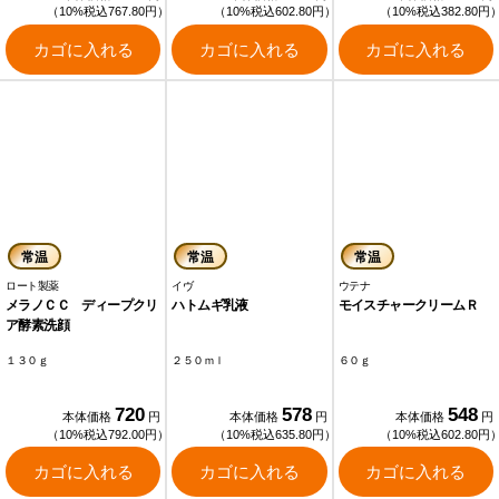
（10%税込767.80円）
（10%税込602.80円）
（10%税込382.80円
カゴに入れる
カゴに入れる
カゴに入れる
常温
常温
常温
ロート製薬
イヴ
ウテナ
メラノＣＣ ディープクリ
ハトムギ乳液
モイスチャークリームＲ
ア酵素洗顔
１３０ｇ
２５０ｍｌ
６０ｇ
720
578
548
本体価格
円
本体価格
円
本体価格
円
（10%税込792.00円）
（10%税込635.80円）
（10%税込602.80円
カゴに入れる
カゴに入れる
カゴに入れる