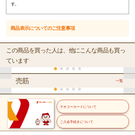
す。
商品表示についてのご注意事項
この商品を買った人は、他にこんな商品も買っ
ています
売筋
一覧
くらし
くらし
ペット
ペット
いなばペット
いな
ヤオコーカードについて
いなばペット
ペット
+10P
ペット
+10P
ＣＩＡＯち
Ｃ
ＣＩＡＯパウ
冷蔵
常温
ゅーる ま
ゅ
いなばペット
いなばペット
チ まぐろバ
ご入会手続きについて
ぐろ＆タラ
分
常温
ＣＩＡＯこだわりフレ
ＣＩＡＯこだわりテイ
ＹＡＯＫＯ
伊藤園
冷蔵
ラエティ
１４ｇ×４本
１４
バガニ
ぐ
那須牛乳
健康ミネ
４０ｇ×８袋
ーク まぐろ
スト まぐろ
冷蔵
福島県産・岩手県産
ニュージーランド産
ラルむぎ