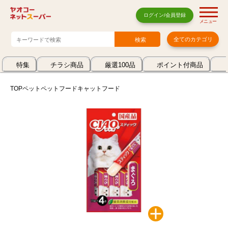
ログイン/会員登録
メニュー
全てのカテゴリ
特集
チラシ商品
厳選100品
ポイント付商品
TOP
ペット
ペットフード
キャットフード