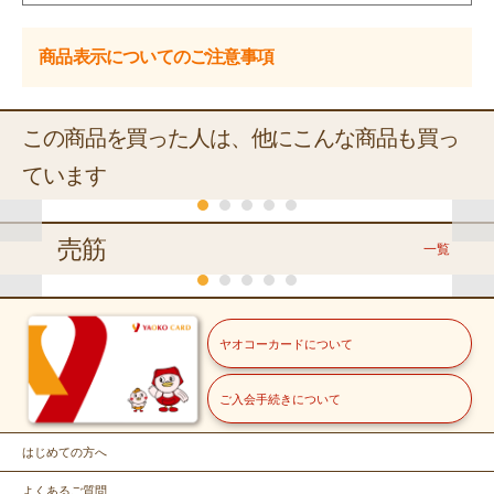
商品表示についてのご注意事項
この商品を買った人は、他にこんな商品も買っ
ています
くらし
売筋
一覧
くらし
くらし
常温
常温
常温
常温
常温
常温
常温
はごろも
ウミオス
ウミオス
ウミオス
阿部長商店
ウミオス
ヤオコーカードについて
いわしで
いわしト
さんまみ
さばみそ
レモン果
さばみそ
ＴＦＪ
健康ごま
マト煮
そ煮
煮
さばみそ煮
汁使用い
煮月花
冷蔵
常温
みそ味
わし甘酢
ご入会手続きについて
常温
９０ｇ
１００ｇ
１５０ｇ
１９０ｇ
１００ｇ
２００ｇ
ＹＡＯＫＯ
伊藤園
冷蔵
（パウ
煮
那須牛乳
健康ミネ
１５０ｇ
チ）
冷蔵
福島県産・岩手県産
ニュージーランド産
158
248
298
248
ラルむぎ
198
238
本体価格
本体価格
円
本体価格
円
本体価格
円
本体価格
円
円
本体価格
本体価格
円
はじめての方へ
きゅうり【バ
サンゴールドキ
ヤオコー
茶
込170.64円）
（税込267.84円）
（税込321.84円）
（税込267.84円）
（税込213.84円）
（税込257.04円）
（税込429.84
（
ラ】
ウイフルーツ
こだわり白たまご ※
１０００ｍ
６５０ｍｌ
よくあるご質問