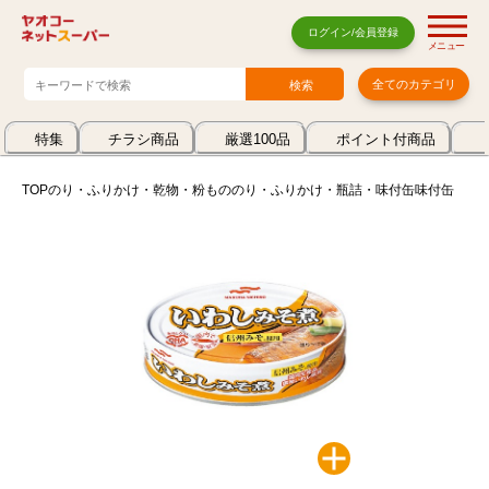
ログイン/会員登録
メニュー
全てのカテゴリ
特集
チラシ商品
厳選100品
ポイント付商品
TOP
のり・ふりかけ・乾物・粉もの
のり・ふりかけ・瓶詰・味付缶
味付缶