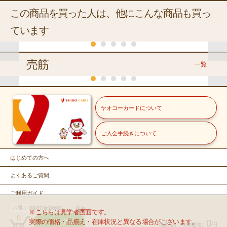
この商品を買った人は、他にこんな商品も買っ
ています
くらし
売筋
一覧
くらし
くらし
お酒
常温
常
常温
常温
松岡醸造
牛乳石鹸
ｐｄ
ヤオコーカードについて
常温
+30P
帝松 社
自然ごこ
ピュ
壮関
森永
長の酒
茎わかめうす
ミルクキャラ
ち 茶
チュ
冷蔵
常温
マスヤ
箱なし
塩味
メル
洗顔石け
ル 
おにぎりせんべいフ
ご入会手続きについて
常温
７２０ｍｌ
８０ｇ
１０
ＹＡＯＫＯ
伊藤園
冷蔵
ん
ーム
ァミリーパッ
那須牛乳
健康ミネ
２５ｇ
１２粒入
セ
冷蔵
福島県産・岩手県産
ク
ニュージーランド産
ラルむぎ
モイ
はじめての方へ
きゅうり【バ
１４袋入
サンゴールドキ
ヤオコー
茶
1,450
118
148
678
ラ】
ウイフルーツ
本体価格
本体価格
円
円
本体価格
円
本体価格
本体
円
こだわり白たまご ※
１０００ｍ
６５０ｍｌ
よくあるご質問
,595.00円）
（税込127.44円）
（税込159.84円）
（10%税込745.80円）
（10%税込745
【バラ】
ｌ
店舗により産地が異な
358
本体価格
円
１本
１コ
ります
（税込386.64円）
ご利用ガイド
カゴに
カゴに入れ
カゴに入れ
カゴに
カ
１０個入
199
79
78
158
カゴに入れる
本体価格
本体価格
円
円
本体価格
本体価格
円
円
お届け
08/07(金)00:00-
変更
お問い合せ
※こちらは見学者画面です。
込214.92円）
（税込85.32円）
（税込84.24円）
（税込170.64円
入れる
る
る
入れる
入
0
298
実際の価格・品揃え・在庫状況と異なる場合がございます。
0
カゴを見る
本体価格
円
円
商品合計
（本体価格）