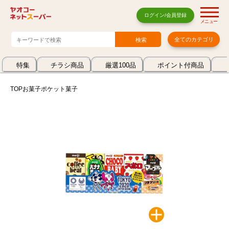
ログイン/会員登録
メニュー
全てのカテゴリ
特集
チラシ商品
厳選100品
ポイント付商品
TOP
お菓子
ポケット菓子